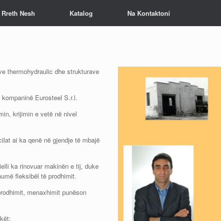
Rreth Nesh
Katalog
Na Kontaktoni
eve thermohydraulic dhe strukturave
n kompaninë Eurosteel S.r.l.
min, krijimin e vetë në nivel
cilat ai ka qenë në gjendje të mbajë
lli ka rinovuar makinën e tij, duke
umë fleksibël të prodhimit.
prodhimit, menaxhimit punëson
hkët: