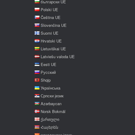
български UE
Polski UE
Čeština UE
Slovenčina UE
Suomi UE
Hrvatski UE
Lietuviškai UE
Latviešu valoda UE
Eesti UE
Русский
Shqip
Українська
Српски језик
Azərbaycan
Norsk Bokmål
ქართული
Հայերեն
македонски јазик