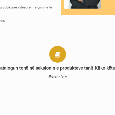
ë produkteve cilësore me çmime të
n°35
atalogun tonë në seksionin e produkteve tani! Kliko këtu
More Info