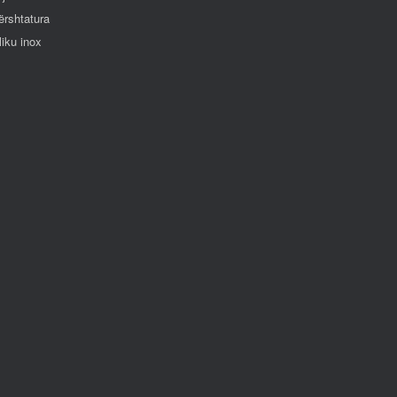
ërshtatura
liku inox