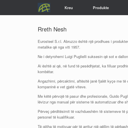
Skip
Kreu
Produkte
to
content
Rreth Nesh
Eurosteel S.r.l. Abruzzo është një prodhues i produkt
metalike që nga viti 1957.
Ne i detyrohemi Luigi Puglielli suksesin që sot e dallo
Ai është ai që, në fund të pesëdhjetat, ka filluar prodhi
kombëtar.
Angazhimi, përcaktimi, aftësitë janë fjalët kyçe me të 
kompaninë e vet gjatë viteve.
Me këtë përvojë të pasur dhe profesionale, Guido Puglie
lëvizur nga manual për sisteme të automatizuar dhe sh
Përveç përditësimit të vazhdueshëm të sistemeve të 
personel të kualifikuar.
Të gjitha të motivuar për të arritur një qëllim të përbas