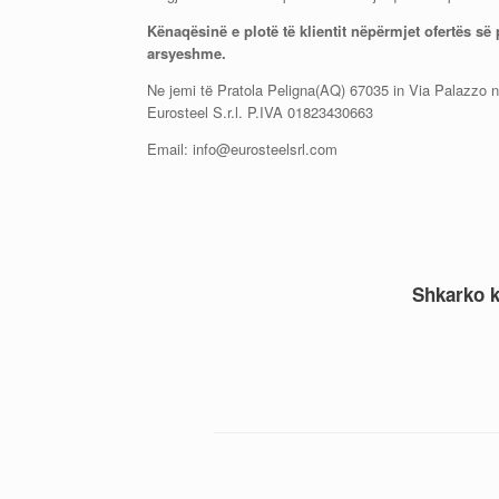
Kënaqësinë e plotë të klientit nëpërmjet ofertës s
arsyeshme.
Ne jemi të Pratola Peligna(AQ) 67035 in Via Palazzo 
Eurosteel S.r.l. P.IVA 01823430663
Email: info@eurosteelsrl.com
Shkarko k