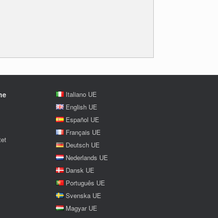
ne
Italiano UE
English UE
Español UE
Français UE
tet
Deutsch UE
Nederlands UE
Dansk UE
Português UE
Svenska UE
Magyar UE