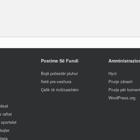
Postime Së Fundi
Amministrazio
Bojë poliestër pluhur
Hyni
fletë pre-veshura
Prurje zërash
Çelik të riciklueshëm
Prurje për komen
WordPress.org
tësat
 raftet
 sportelet
bojler
tjera